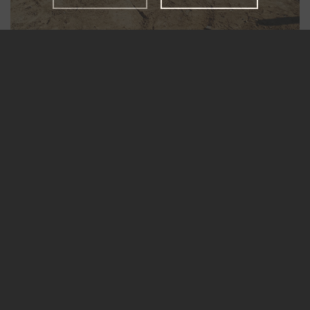
Terrassier fiable et sérieux
CONTACT
Pour vos travaux de terrassement,
démolition et d’excavation
Votre partenaire de confiance...