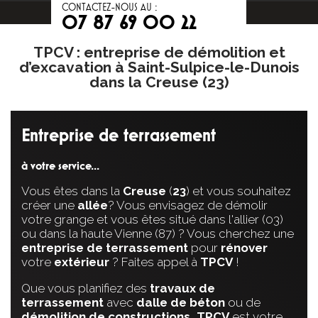
CONTACTEZ-NOUS AU :
07 87 69 00 22
TPCV : entreprise de démolition et
d’excavation à Saint-Sulpice-le-Dunois
dans la Creuse (23)
Entreprise de terrassement
à votre service...
Vous êtes dans la
Creuse
(
23
) et vous souhaitez
créer une
allée
? Vous envisagez de démolir
votre grange et vous êtes situé dans l'allier (03)
ou dans la haute Vienne (87) ? Vous cherchez une
entreprise
de
terrassement
pour
rénover
votre
extérieur
? Faites appel à
TPCV
!
Que vous planifiez des
travaux
de
terrassement
avec
dalle
de béton
ou de
démolition
de constructions
,
TPCV
est votre