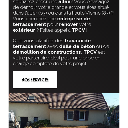
souhaitez créer une
allée
? Vous envisagez
de démolir votre grange et vous êtes situé
dans l'allier (03) ou dans la haute Vienne (87) ?
Vous cherchez une
entreprise
de
terrassement
pour
rénover
votre
extérieur
? Faites appel à
TPCV
!
Que vous planifiez des
travaux
de
terrassement
avec
dalle
de béton
ou de
démolition
de constructions
,
TPCV
est
votre partenaire idéal pour une prise en
charge complète de votre projet.
NOS SERVICES